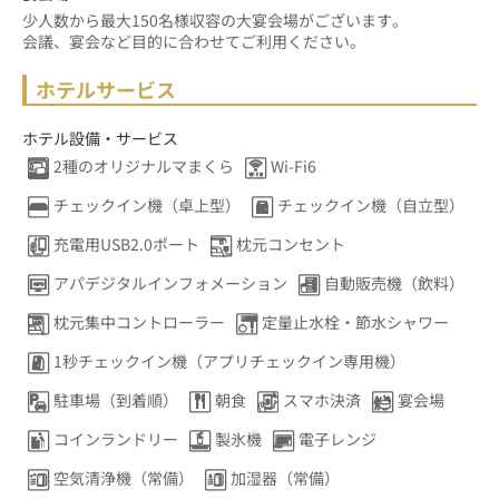
少人数から最大150名様収容の大宴会場がございます。
会議、宴会など目的に合わせてご利用ください。
ホテルサービス
ホテル設備・サービス
2種のオリジナルマまくら
Wi-Fi6
チェックイン機（卓上型）
チェックイン機（自立型）
充電用USB2.0ポート
枕元コンセント
アパデジタルインフォメーション
自動販売機（飲料）
枕元集中コントローラー
定量止水栓・節水シャワー
1秒チェックイン機（アプリチェックイン専用機）
駐車場（到着順）
朝食
スマホ決済
宴会場
コインランドリー
製氷機
電子レンジ
空気清浄機（常備）
加湿器（常備）