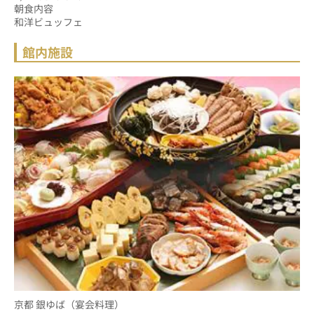
朝食内容
和洋ビュッフェ
館内施設
京都 銀ゆば（宴会料理）