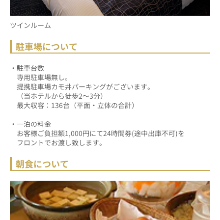
ツインルーム
駐車場について
・駐車台数
　専用駐車場無し。
　提携駐車場カモ井パーキングがございます。
　（当ホテルから徒歩2～3分）
　最大収容：136台（平面・立体の合計）
・一泊の料金
　お客様ご負担額1,000円にて24時間券(途中出庫不可)を
　フロントでお渡し致します。
朝食について