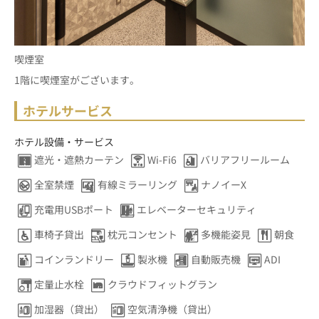
喫煙室
1階に喫煙室がございます。
ホテルサービス
ホテル設備・サービス
遮光・遮熱カーテン
Wi-Fi6
バリアフリールーム
全室禁煙
有線ミラーリング
ナノイーX
充電用USBポート
エレベーターセキュリティ
車椅子貸出
枕元コンセント
多機能姿見
朝食
コインランドリー
製氷機
自動販売機
ADI
定量止水栓
クラウドフィットグラン
加湿器（貸出）
空気清浄機（貸出）