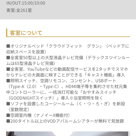
IN/OUT:15:00/10:00
客室:全261室
客室について
■オリジナルベッド「クラウドフィット　グラン」（ベッド下に
収納スペースを設置）
■全客室50型以上の大型液晶テレビ完備（デラックスツインルー
ムは65型液晶テレビ完備）
■全客室、YouTubeなどの動画配信サービスを2タッチでスマホ
からテレビの大画面に映すことができる「キャスト機能」導入
■照明スイッチ、空調リモコン、コンセント、USBポート
（Type-A（2.0）・Type-C）、HDMI端子等を集約させた枕元集
中コントローラーに、一括消灯可能な「おやすみスイッチ
（GOODNIGHTスイッチ）」導入※浴室照明を除く
■ソファを設置したコージールーム（く・つ・ろ・ぎ）を新設
（室数限定）
■空調室内機（ナノイーX機能付）
■200タイトル以上のVODアパルームシアターが無料で見放題