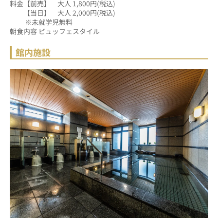
料金【前売】　大人 1,800円(税込)
　　【当日】　大人 2,000円(税込)
　　 ※未就学児無料
朝食内容 ビュッフェスタイル
館内施設