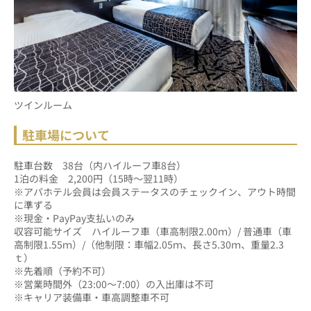
ツインルーム
駐車場について
駐車台数　38台（内ハイルーフ車8台）			
1泊の料金　2,200円（15時～翌11時）
※アパホテル会員は会員ステータスのチェックイン、アウト時間
に準ずる
※現金・PayPay支払いのみ			
収容可能サイズ　ハイルーフ車（車高制限2.00ｍ）/ 普通車（車
高制限1.55ｍ）/（他制限：車幅2.05ｍ、長さ5.30ｍ、重量2.3
ｔ）			
※先着順（予約不可）
※営業時間外（23:00～7:00）の入出庫は不可
※キャリア装備車・車高調整車不可			