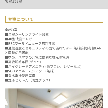
客室:853室
客室について
全853室
■全室シーリングライト設置
■40型液晶テレビ
■BBCワールドニュース無料放映
■通信速度とセキュリティの面で優れたWi-Fi無料接続(有線LAN
と同時使用可能)
■携帯、スマホの充電に便利な枕元の電源
■高級羽毛布団(デュベ)
■ハイグレードアメニティ(歯ブラシ、レザーなど)
■VODアパルームシアター(無料)
■温水洗浄便座完備
■煙ふせぐ～ん（防煙グッズ）