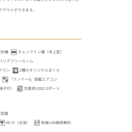
クアウトができます。
製氷機
チェックイン機（卓上型）
バリアフリールーム
グラン
2種のオリジナルまくら
「ナノイーX」搭載エアコン
端子付）
充電用USB2.0ポート
ア設置
Wi-Fi（全室）
有線LAN接続無料