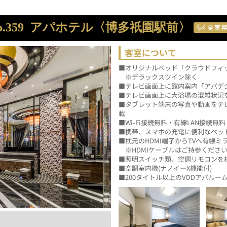
.359
アパホテル〈博多祇園駅前〉
客室について
■オリジナルベッド「クラウドフィッ
　※デラックスツイン除く
■テレビ画面上に館内案内「アパデ
■テレビ画面上に大浴場の混雑状況
■タブレット端末の写真や動画をテ
載
■Wi-Fi接続無料・有線LAN接続無料
■携帯、スマホの充電に便利なベッド枕
■枕元のHDMI端子からTVへ有線ミ
　※HDMIケーブルはご持参くださ
■照明スイッチ類、空調リモコンを
■空調室内機(ナノイーX機能付)
■200タイトル以上のVODアパル