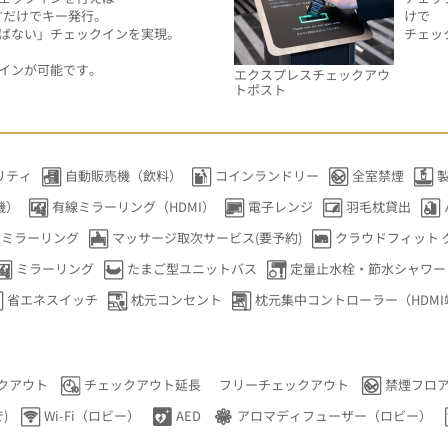
すだけでキー発行。
けで
ばない」チェックインを実現。
チェッ
インが可能です。
エクスプレスチェックアウ
トポスト
リティ
自動販売機（飲料）
コインランドリー
全室禁煙
機）
有線ミラーリング（HDMI）
電子レンジ
羽毛枕貸出
DIミラーリング
マッサージ取次サービス(要予約)
クラウドフィット 
ミラーリング
たまご型ユニットバス
定量止水栓・節水シャワー
省エネスイッチ
枕元コンセント
枕元集中コントローラー（HDMI
クアウト
チェックアウト延長
フリーチェックアウト
禁煙フロ
)
Wi-Fi（ロビー）
AED
アロマディフューザー（ロビー）