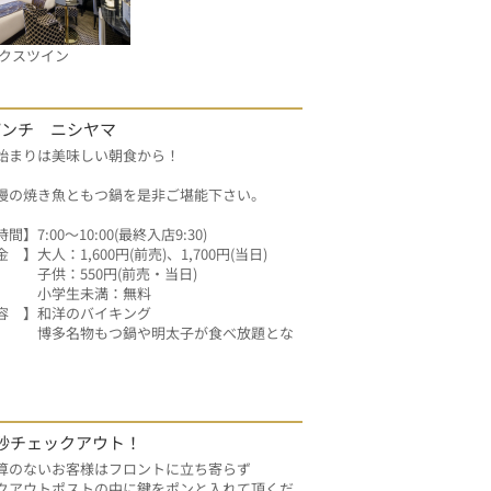
クスツイン
パンチ ニシヤマ
始まりは美味しい朝食から！
慢の焼き魚ともつ鍋を是非ご堪能下さい。
間】7:00～10:00(最終入店9:30)
　】大人：1,600円(前売)、1,700円(当日)
　　　子供：550円(前売・当日)
　　　小学生未満：無料
容　】和洋のバイキング
　　　博多名物もつ鍋や明太子が食べ放題とな
。
秒チェックアウト！
算のないお客様はフロントに立ち寄らず
クアウトポストの中に鍵をポンと入れて頂くだ