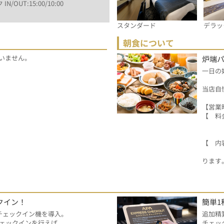
 IN/OUT:15:00/10:00
スタンダード
デラッ
朝食について
いません。
炉端
一日の
当店自
【営業時
【　料金
　　　
　　　
【　内
　　　
ります
クイン！
簡単1
チェックイン機を導入。
追加精
ェックインを行えば
チェッ