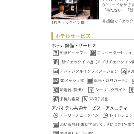
QRコードをかざ
「待たない」「並
非接触でチェック
1秒チェックイン機
ホテルサービス
ホテル設備・サービス
朝食ビュッフェ
エレベーターセキュ
1秒チェックイン機（アプリチェックイン
アパデジタルインフォメーション
A
3Dメッシュ枕
遮光・遮熱カーテン
加湿器 (貸出）
シーリングライト
多機能姿見
車椅子貸出
アパホテル共通サービス・アメニティ
アーリーチェックイン
レイトチェッ
添い寝無料(未就学児1ベッドにつき1名まで
液晶テレビ （大型）