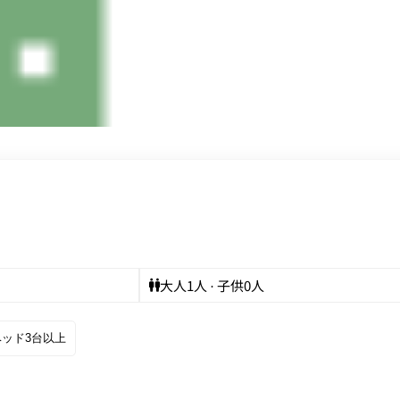
大人
1
人 · 子供
0
人
ベッド3台以上