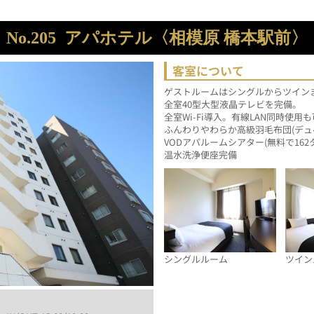
No.205
アパホテル〈相模原 橋本駅前〉
客室について
ゲストルームはシングルからツインま
全室40型大型液晶テレビを完備。
全室Wi-Fi導入。有線LAN同時使用
ふんわりやわらか高級羽毛布団(デュ
VODアパルームシアター(無料で16
温水洗浄便座完備
シングルルーム
ツイン