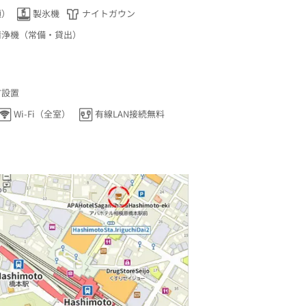
順）
製氷機
ナイトガウン
清浄機（常備・貸出）
ア設置
Wi-Fi（全室）
有線LAN接続無料