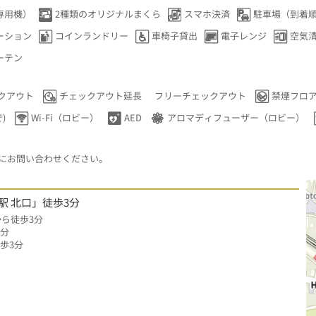
専用機）
2種類のオリジナルまくら
スマホ決済
駐車場（到着
ーション
コインランドリー
車椅子貸出
電子レンジ
空気
ーテン
クアウト
チェックアウト延長
フリーチェックアウト
禁煙フロ
)
Wi-Fi（ロビー）
AED
アロマディフューザー（ロビー）
にお問い合わせください。
駅 北口」徒歩3分
から徒歩3分
0分
歩3分