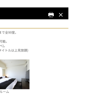
で全99室。
も可能。
ベ)。
2タイトル以上見放題)
ルーム