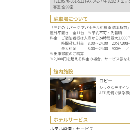
TEL:0570-051-511 FAX:042-774-8282 チェック
客室:全99室
駐車場について
「三井のリパーク アパホテル相模原 橋本駅前」
屋外平置き　全11台　※予約不可・先着順
料金…ご宿泊者様は入庫から24時間最大2,000
　　　時間貸し料金　8:00～24:00　20分/100円　
　　　最大料金　　　8:00～24:00　900円　／
※出庫都度のご精算
※2,000円を超える料金の場合、サービス券を
館内施設
ロビー
シックなデザイン
AED完備で緊急
ホテルサービス
ホテル設備・サービス