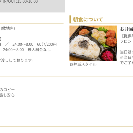
 IN/OUT:15:00/10:00
朝食について
(敷地内)
お弁
【提供
円
フロン
／　24:00～8:00　60分/200円
　24:00～8:00　最大料金なし
当日朝
※当日
お渡ししております。
でご了
お弁当スタイル
のロビー
事態も安心