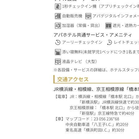
1秒チェックイン機（アプリチェックイン
自動販売機
アパデジタルインフォメ
加湿器（常備・貸出）
遮光・遮熱カ
アパホテル共通サービス・アメニティ
アーリーチェックイン
レイトチェッ
添い寝無料(未就学児1ベッドにつき1名まで
液晶テレビ （大型）
※各設備・サービスの詳細は、ホテルスタッフ
交通アクセス
JR横浜線・相模線、京王相模原線「橋本
【電車】JR：横浜線・相模線「橋本駅 北口」
　　　　　　「新横浜駅」JR横浜線快速で約3
　　　　京王相模原線：「橋本駅 北口」から徒
　　　　　　「新宿駅」京王線特急で約40分
【車】マップコード：23 056 236*68
　　　中央自動車道「八王子I.C.」約20分
　　　東名高速「横浜町田I.C.」約30分