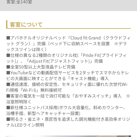
客室:全140室
客室について
■アパホテルオリジナルベッド『Cloud fit Grand（クラウドフィ
ット グラン）』完備（ベッド下に収納スペースを設置　※デラ
ックスツインは除く）
■仕様の異なる2種類のオリジナル枕(「Pride Fit(プライドフィ
ット)」、「Adjust Fit(アジャストフィット)」完備
■全室50型以上大型液晶テレビ完備　
■YouTubeなどの動画配信サービスを2タッチでスマホからテレ
ビの大画面に映すことができる「キャスト機能」導入
■通信速度、接続の安定性、セキュリティ面に優れた次世代Wi-
Fi規格「Wi-Fi 6」無料接続可
■客室の電気を一括で消灯可能な「おやすみスイッチ」導入　※
浴室照明除く
■新仕様ユニットバス採用(ボウル大容量化、斜めカウンター、
浴槽手摺、新型ヘアキャッチャー設置)	
■明るさ・省エネ・意匠性を追求した調光機能付き高効率オリジ
ナルLEDライン照明