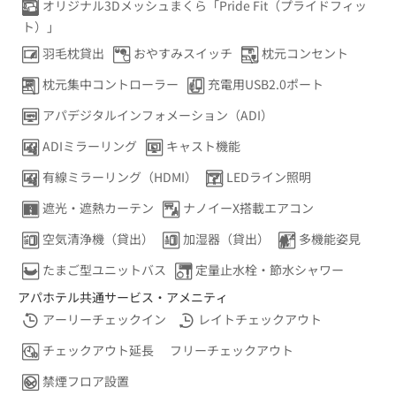
オリジナル3Dメッシュまくら「Pride Fit（プライドフィッ
ト）」
羽毛枕貸出
おやすみスイッチ
枕元コンセント
枕元集中コントローラー
充電用USB2.0ポート
アパデジタルインフォメーション（ADI）
ADIミラーリング
キャスト機能
有線ミラーリング（HDMI）
LEDライン照明
遮光・遮熱カーテン
ナノイーX搭載エアコン
空気清浄機（貸出）
加湿器（貸出）
多機能姿見
たまご型ユニットバス
定量止水栓・節水シャワー
アパホテル共通サービス・アメニティ
アーリーチェックイン
レイトチェックアウト
チェックアウト延長
フリーチェックアウト
禁煙フロア設置