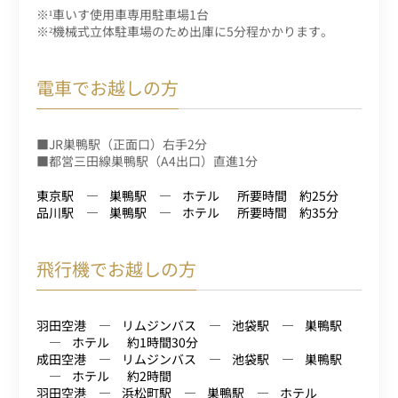
※¹車いす使用車専用駐車場1台
※²機械式立体駐車場のため出庫に5分程かかります。
電車でお越しの方
■JR巣鴨駅（正面口）右手2分
■都営三田線巣鴨駅（A4出口）直進1分
東京駅
巣鴨駅
ホテル
所要時間 約25分
品川駅
巣鴨駅
ホテル
所要時間 約35分
飛行機でお越しの方
羽田空港
リムジンバス
池袋駅
巣鴨駅
ホテル
約1時間30分
成田空港
リムジンバス
池袋駅
巣鴨駅
ホテル
約2時間
羽田空港
浜松町駅
巣鴨駅
ホテル