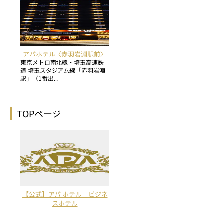
アパホテル〈赤羽岩淵駅前〉
東京メトロ南北線・埼玉高速鉄
道 埼玉スタジアム線「赤羽岩淵
駅」（1番出...
TOPページ
【公式】アパ ホテル｜ビジネ
スホテル