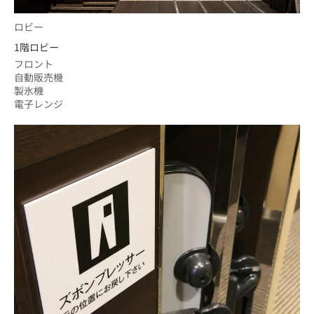
ロビー
1階ロビー
フロント
自動販売機
製氷機
電子レンジ