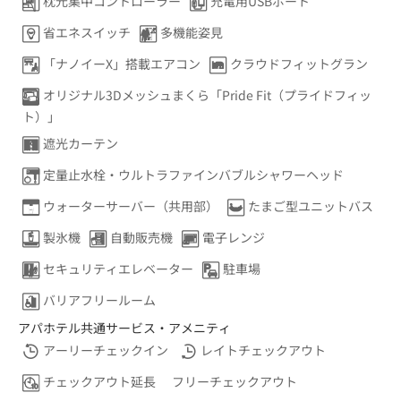
枕元集中コントローラー
充電用USBポート
省エネスイッチ
多機能姿見
「ナノイーX」搭載エアコン
クラウドフィットグラン
オリジナル3Dメッシュまくら「Pride Fit（プライドフィッ
ト）」
遮光カーテン
定量止水栓・ウルトラファインバブルシャワーヘッド
ウォーターサーバー（共用部）
たまご型ユニットバス
製氷機
自動販売機
電子レンジ
セキュリティエレベーター
駐車場
バリアフリールーム
アパホテル共通サービス・アメニティ
アーリーチェックイン
レイトチェックアウト
チェックアウト延長
フリーチェックアウト