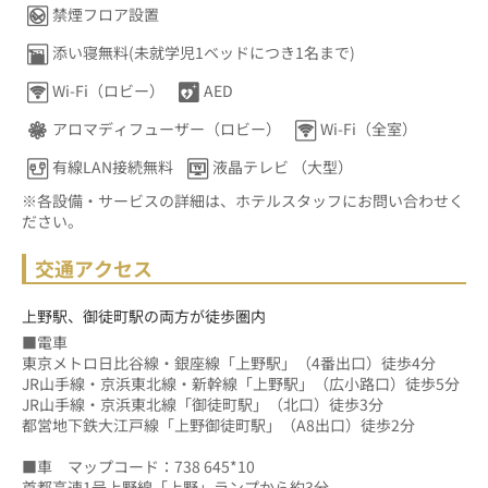
禁煙フロア設置
添い寝無料(未就学児1ベッドにつき1名まで)
Wi-Fi（ロビー）
AED
アロマディフューザー（ロビー）
Wi-Fi（全室）
有線LAN接続無料
液晶テレビ （大型）
※各設備・サービスの詳細は、ホテルスタッフにお問い合わせく
ださい。
交通アクセス
上野駅、御徒町駅の両方が徒歩圏内
■電車
東京メトロ日比谷線・銀座線「上野駅」（4番出口）徒歩4分
JR山手線・京浜東北線・新幹線「上野駅」（広小路口）徒歩5分
JR山手線・京浜東北線「御徒町駅」（北口）徒歩3分
都営地下鉄大江戸線「上野御徒町駅」（A8出口）徒歩2分
■車　マップコード：738 645*10
首都高速1号上野線「上野」ランプから約3分