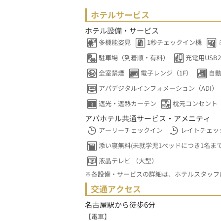
ホテルサービス
ホテル設備・サービス
多機能姿見
1秒チェックイン機
駐車場（到着順・有料）
充電用USB2
全室禁煙
電子レンジ（1F）
自
アパデジタルインフォメーション（ADI）
遮光・遮熱カーテン
枕元コンセント
アパホテル共通サービス・アメニティ
アーリーチェックイン
レイトチェッ
添い寝無料(未就学児1ベッドにつき1名まで
液晶テレビ （大型）
※各設備・サービスの詳細は、ホテルスタッフ
交通アクセス
名古屋駅から徒歩6分
【電車】