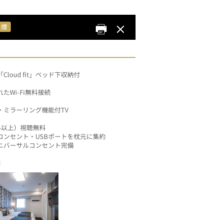
oud fit」ベッド下収納付
Wi-Fi無料接続
・ミラーリング機能付TV
ル以上）視聴無料
コンセント・USBポートを枕元に集約
ニバーサルコンセント完備
備