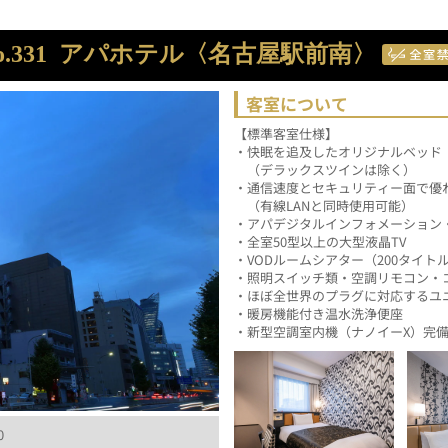
.331
アパホテル〈名古屋駅前南〉
客室について
【標準客室仕様】
・快眠を追及したオリジナルベッド「Cl
　（デラックスツインは除く）
・通信速度とセキュリティー面で優れた
　（有線LANと同時使用可能）
・アパデジタルインフォメーション
・全室50型以上の大型液晶TV
・VODルームシアター（200タイト
・照明スイッチ類・空調リモコン・
・ほぼ全世界のプラグに対応するユ
・暖房機能付き温水洗浄便座
・新型空調室内機（ナノイーX）完
0