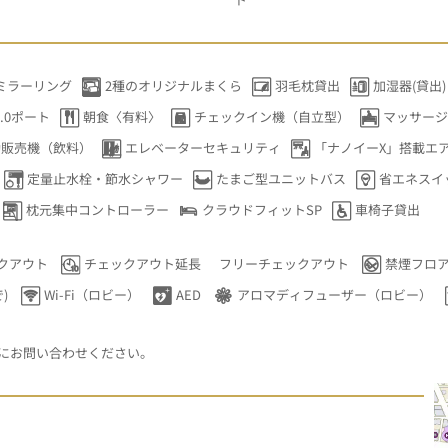
ミラーリング
2種のオリジナルまくら
羽毛枕貸出
加湿器(貸出)
.0ポート
朝食〈有料〉
チェックイン機（自立型）
マッサージ
動販売機（飲料）
エレベーターセキュリティ
「ナノイーX」搭載エ
定量止水栓・節水シャワー
たまご型ユニットバス
省エネスイ
枕元集中コントローラー
クラウドフィットSP
車椅子貸出
クアウト
チェックアウト延長
フリーチェックアウト
禁煙フロ
)
Wi-Fi（ロビー）
AED
アロマディフューザー（ロビー）
にお問い合わせください。