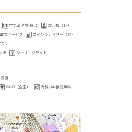
空気清浄機(貸出)
製氷機（1F）
取次サービス
コインランドリー（1F）
アコン
ッチ
シーリングライト
ア設置
Wi-Fi（全室）
有線LAN接続無料