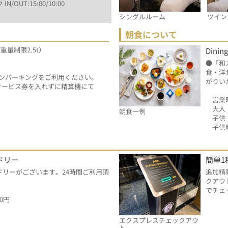
 IN/OUT:15:00/10:00
シングルルーム
ツイン
朝食について
/重量制限2.5t）
Dining
円
●「和
食・洋
ンパーキングをご利用ください。
がりい
はサービス券を入れずに精算機にて
　営業
　大人：
朝食一例
　子供
　子供
ドリー
簡単1
ドリーがございます。24時間ご利用頂
追加精
クアウ
でチェ
0円
エクスプレスチェックアウ
ト