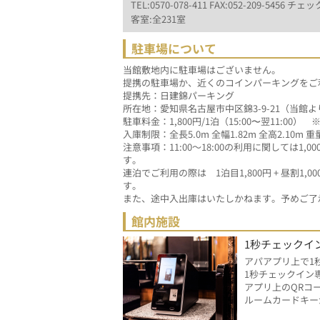
TEL:0570-078-411 FAX:052-209-5456 チェック
客室:全231室
駐車場について
当館敷地内に駐車場はございません。
提携の駐車場か、近くのコインパーキングをご
提携先：日建錦パーキング
所在地：愛知県名古屋市中区錦3-9-21（当館
駐車料金：1,800円/1泊（15:00〜翌11:00）
入庫制限：全長5.0m 全幅1.82m 全高2.10m 重
注意事項：11:00～18:00の利用に関しては1
す。
連泊でご利用の際は　1泊目1,800円 + 昼割1,000円
す。　　　　　　　
また、途中入出庫はいたしかねます。予めご了
館内施設
1秒チェックイ
アパアプリ上で1
1秒チェックイン
アプリ上のQRコ
ルームカードキー