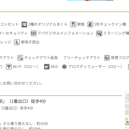
コンセント
2種のオリジナルまくら
朝食
1秒チェックイン機
ターセキュリティ
アパデジタルインフォメーション
ミラーリング機
レンジ
車椅子貸出
クアウト
チェックアウト延長
フリーチェックアウト
禁煙フロ
)
Wi-Fi（ロビー）
AED
アロマディフューザー（ロビー）
にお問い合わせください。
駅」（1番出口）徒歩4分
（5番出口）徒歩4分
」から乗り換えなし　約10分
ら乗り換えなし　約10分