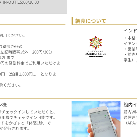
 IN/OUT:15:00/10:00
朝食について
インドダ
利用ください。
・本格
イキン
より徒歩7分程）
・営業
　※左記時間帯以外　200円/30分
・前売り
量2t まで
学生）
,000円の昼割料金でご利用いただけま
 + 2泊目1,800円...　となりま
承ください。
ン機
館内
秒チェックインしていただくと、
館内Wi
専用機でチェックイン可能です。
通信速
ードをかざすと「体感1秒」で
（APA
が発行されます。