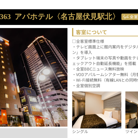
363
アパホテル〈名古屋伏見駅北〉
客室について
□全客室標準仕様
・テレビ画面上に館内案内をデジタ
ン」を導入
・タブレット端末の写真や動画をテ
ェックアウト自動延長機能」を搭載
・全室BBCニュース無料放映
・VODアパルームシアター無料（月
・Wi-Fi接続無料（有線LANとの同
・全室個別空調
シングル
ツイン