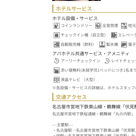
ホテルサービス
ホテル設備・サービス
コインランドリー
全室禁煙
枕元
チェックイン機（自立型）
エレベー
自動販売機（飲料）
製氷機
電子
アパホテル共通サービス・アメニティ
アーリーチェックイン
レイトチェッ
添い寝無料(未就学児1ベッドにつき1名まで
液晶テレビ （大型）
※各設備・サービスの詳細は、ホテルスタッフ
交通アクセス
名古屋市営地下鉄東山線・鶴舞線「伏見
名古屋市営地下鉄桜通線・鶴舞線「丸の内駅」
---主要駅---
・名古屋駅…名古屋市営地下鉄東山線「伏見駅
・栄駅…名古屋市営地下鉄東山線「伏見駅」か