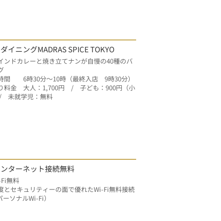
イニングMADRAS SPICE TOKYO
インドカレーと焼き立てナンが自慢の40種のバ
グ
時間　　6時30分～10時（最終入店　9時30分）
料金　大人：1,700円　/　子ども：900円（小
 /　未就学児：無料
インターネット接続無料
-Fi無料
度とセキュリティーの面で優れたWi-Fi無料接続
パーソナルWi-Fi）