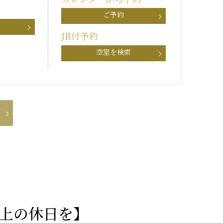
ご予約
JR付予約
空室を検索
極上の休日を】