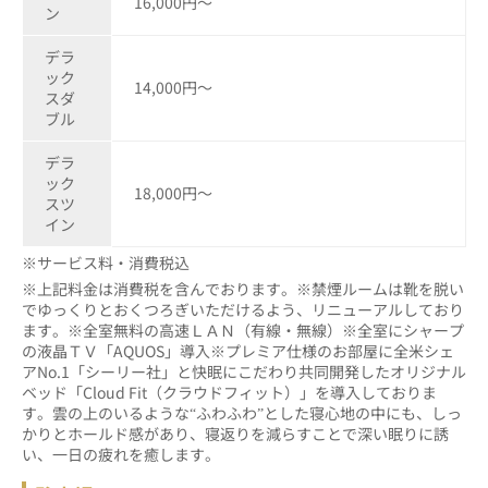
16,000円～
ン
デラ
ック
14,000円～
スダ
ブル
デラ
ック
18,000円～
スツ
イン
※サービス料・消費税込
※上記料金は消費税を含んでおります。※禁煙ルームは靴を脱い
でゆっくりとおくつろぎいただけるよう、リニューアルしており
ます。※全室無料の高速ＬＡＮ（有線・無線）※全室にシャープ
の液晶ＴＶ「AQUOS」導入※プレミア仕様のお部屋に全米シェ
アNo.1「シーリー社」と快眠にこだわり共同開発したオリジナル
ベッド「Cloud Fit（クラウドフィット）」を導入しておりま
す。雲の上のいるような“ふわふわ”とした寝心地の中にも、しっ
かりとホールド感があり、寝返りを減らすことで深い眠りに誘
い、一日の疲れを癒します。