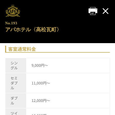
No.193
アパホテル〈高松瓦町〉
客室通常料金
シン
9,000円～
グル
セミ
ダブ
11,000円～
ル
ダブ
12,000円～
ル
ツイ