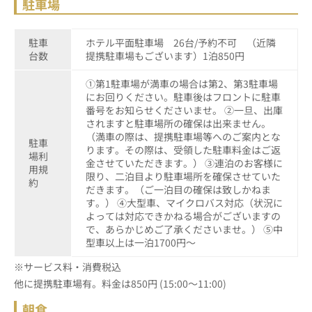
駐車場
駐車
ホテル平面駐車場 26台/予約不可 （近隣
台数
提携駐車場もございます）1泊850円
①第1駐車場が満車の場合は第2、第3駐車場
にお回りください。駐車後はフロントに駐車
番号をお知らせくださいませ。 ②一旦、出庫
されますと駐車場所の確保は出来ません。
（満車の際は、提携駐車場等へのご案内とな
駐車
ります。その際は、受領した駐車料金はご返
場利
金させていただきます。） ③連泊のお客様に
用規
限り、二泊目より駐車場所を確保させていた
約
だきます。（ご一泊目の確保は致しかねま
す。） ④大型車、マイクロバス対応（状況に
よっては対応できかねる場合がございますの
で、あらかじめご了承くださいませ。） ⑤中
型車以上は一泊1700円～
※サービス料・消費税込
他に提携駐車場有。料金は850円 (15:00～11:00)
朝食