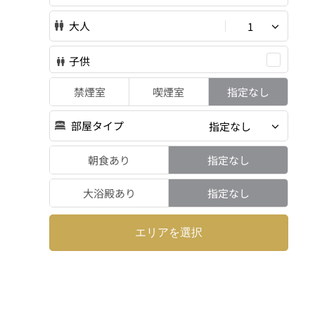
大人
1
子供
禁煙室
喫煙室
指定なし
部屋タイプ
指定なし
朝食あり
指定なし
大浴殿あり
指定なし
エリアを選択