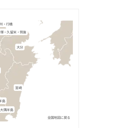
州・行橋
飯塚・久留米・筑後
大分
宮崎
半島
・大隅半島
全国地図に戻る