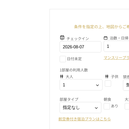
条件を指定の上、地図からご
泊数・日帰
チェックイン
マンスリープ
日付未定
1部屋の利用人数
大人
子供
禁
部屋タイプ
朝食
大
あり
航空券付き宿泊プランはこちら