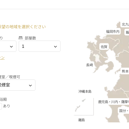
北九
希望の地域を選択ください
福岡市内
り
部屋数
佐賀
ラン
長崎
熊本
煙室／喫煙可
沖縄本島
浴殿
鹿児島・川内・薩摩
あり
国分
離島