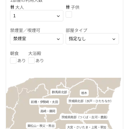
大人
子供
禁煙室／喫煙可
部屋タイプ
朝食
大浴殿
あり
あり
群馬県北部
栃木
茨城県北部（水戸・ひたちなか）
前橋・伊勢崎・太田
高崎・藤岡
茨城県南部（つくば・古河・鹿島）
東松山・秩父・熊谷
大宮・さいたま・上尾・草加