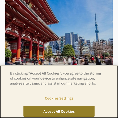
By clicking “Accept All Cookies”, you agree to the storing
of cookies on your device to enhance site navigation,
浅草エリア特集
analyze site usage, and assist in our marketing efforts.
浅草周辺のおすすめアパホテル6選！必見観光スポ
Cookies Settings
ットも合わせてご紹介
Accept All Cookies