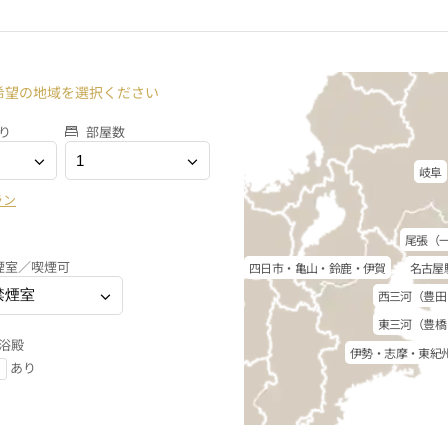
希望の地域を選択ください
り
部屋数
岐阜
ラン
尾張（
煙室／喫煙可
四日市・亀山・鈴鹿・伊賀
名古屋
西三河（豊田
東三河（豊橋
浴殿
伊勢・志摩・東紀
あり