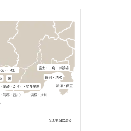
富士・三島・御殿場
一宮・小牧）
静岡・清水
駅
栄
熱海・伊豆
・岡崎・刈谷）・知多半島
・蒲郡・豊川）
浜松・掛川
州
全国地図に戻る