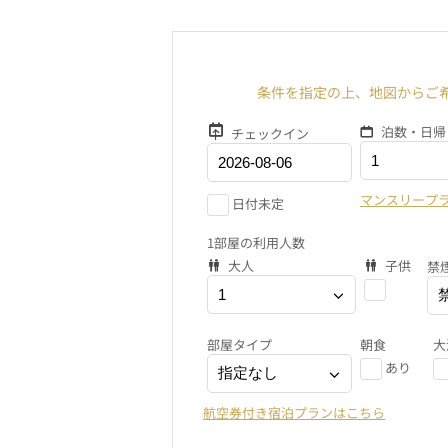
条件を指定の上、地図からご
泊数・日帰
チェックイン
マンスリープ
日付未定
1部屋の利用人数
大人
子供
禁
部屋タイプ
朝食
大
あり
航空券付き宿泊プランはこちら