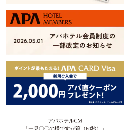
アパホテルCM
「一見〇〇の様ですが篇（60秒）」