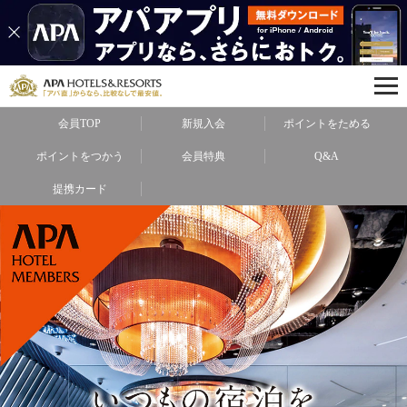
会員TOP
新規入会
ポイントをためる
ポイントをつかう
会員特典
Q&A
提携カード