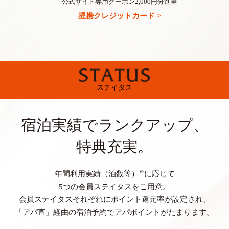
公式サイト専用クーポン2,000円分進呈
提携クレジットカード >
ステイタス
宿泊実績でランクアップ、
特典充実。
※
年間利用実績（泊数等）
に応じて
5つの会員ステイタスをご用意。
会員ステイタスそれぞれにポイント還元率が設定され、
「アパ直」経由の宿泊予約でアパポイントがたまります。