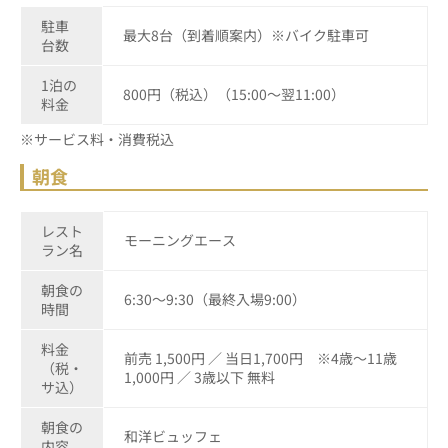
駐車
最大8台（到着順案内）※バイク駐車可
台数
1泊の
800円（税込）（15:00～翌11:00）
料金
※サービス料・消費税込
朝食
レスト
モーニングエース
ラン名
朝食の
6:30～9:30（最終入場9:00）
時間
料金
前売 1,500円 ／ 当日1,700円 ※4歳～11歳
（税・
1,000円 ／ 3歳以下 無料
サ込）
朝食の
和洋ビュッフェ
内容