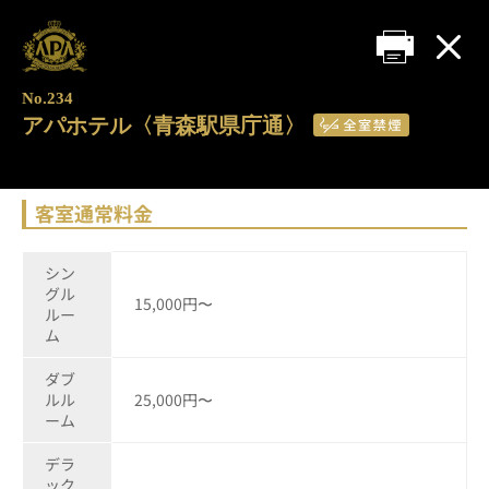
No.234
アパホテル〈青森駅県庁通〉
客室通常料金
シン
グル
15,000円〜
ルー
ム
ダブ
ルル
25,000円〜
ーム
デラ
ック