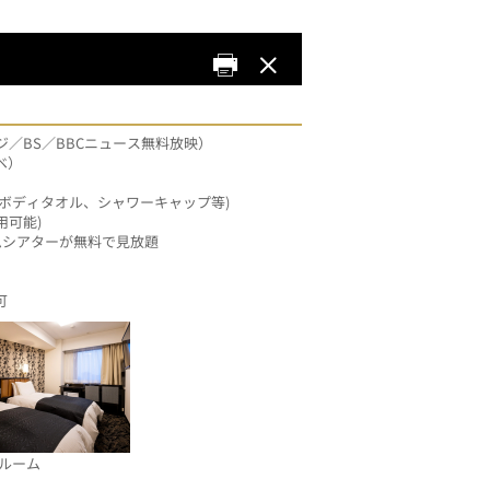
ジ／BS／BBCニュース無料放映）
ベ）
ボディタオル、シャワーキャップ等)
用可能)
ームシアターが無料で見放題
可
ルーム