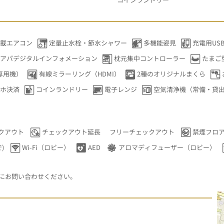
搭載エアコン
定量止水栓・節水シャワー
多機能姿見
充電用USB
アパデジタルインフォメーション
枕元集中コントローラー
たまご
専用機）
有線ミラーリング（HDMI）
2種のオリジナルまくら
ホ決済
コインランドリー
電子レンジ
空気清浄機（常備・貸
クアウト
チェックアウト延長
フリーチェックアウト
禁煙フロ
)
Wi-Fi（ロビー）
AED
アロマディフューザー（ロビー）
にお問い合わせください。