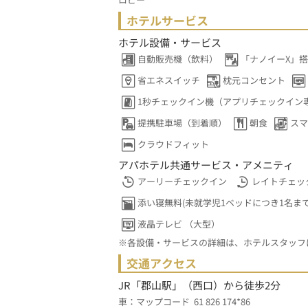
ホテルサービス
ホテル設備・サービス
自動販売機（飲料）
「ナノイーX」
省エネスイッチ
枕元コンセント
1秒チェックイン機（アプリチェックイン
提携駐車場（到着順）
朝食
スマ
クラウドフィット
アパホテル共通サービス・アメニティ
アーリーチェックイン
レイトチェッ
添い寝無料(未就学児1ベッドにつき1名まで
液晶テレビ （大型）
※各設備・サービスの詳細は、ホテルスタッフ
交通アクセス
JR「郡山駅」（西口）から徒歩2分
車：マップコード  61 826 174*86