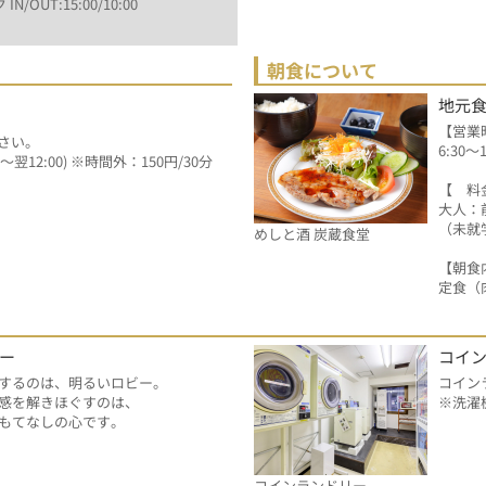
 IN/OUT:15:00/10:00
朝食について
地元
【営業
さい。
6:30～
翌12:00) ※時間外：150円/30分
【　料
大人：前
（未就
めしと酒 炭蔵食堂
【朝食
定食（
ー
コイ
するのは、明るいロビー。
コイン
感を解きほぐすのは、
※洗濯
もてなしの心です。
コインランドリー