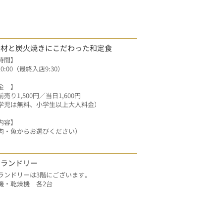
食材と炭火焼きにこだわった和定食
時間】
10:00（最終入店9:30）
金　】　　　
売り1,500円／当日1,600円
学児は無料、小学生以上大人料金）
内容】
肉・魚からお選びください）
ンランドリー
ランドリーは3階にございます。
機・乾燥機　各2台