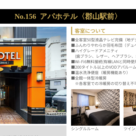
No.156
アパホテル〈郡山駅前〉
客室について
■全客室50型液晶テレビ完備（地デ
■ふんわりやわらか羽毛布団（デュ
■ハイグレードアメニティ
　(歯ブラシ、レザー、ヘアブラシ、
■Wi-Fi6無料接続(有線LANと同時使
■200タイトル以上のVODアパル
■温水洗浄便座（暖房機能あり）
■全館一体型冷暖房
　※各客室での冷暖房の切り替え不
シングルルーム
ツイン