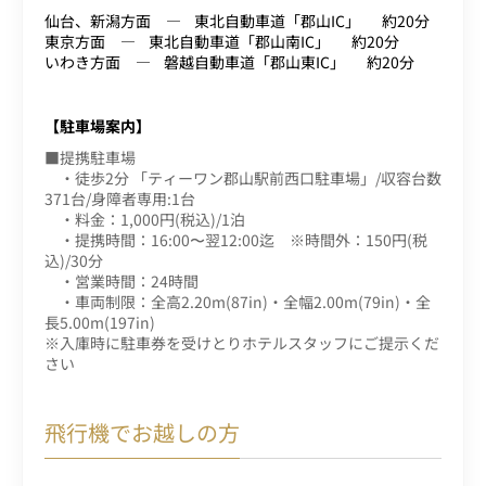
仙台、新潟方面
東北自動車道「郡山IC」
約20分
東京方面
東北自動車道「郡山南IC」
約20分
いわき方面
磐越自動車道「郡山東IC」
約20分
【駐車場案内】
■提携駐車場
・徒歩2分 「ティーワン郡山駅前西口駐車場」/収容台数
371台/身障者専用:1台
・料金：1,000円(税込)/1泊
・提携時間：16:00〜翌12:00迄 ※時間外：150円(税
込)/30分
・営業時間：24時間
・車両制限：全高2.20m(87in)・全幅2.00m(79in)・全
長5.00m(197in)
※入庫時に駐車券を受けとりホテルスタッフにご提示くだ
さい
飛行機でお越しの方