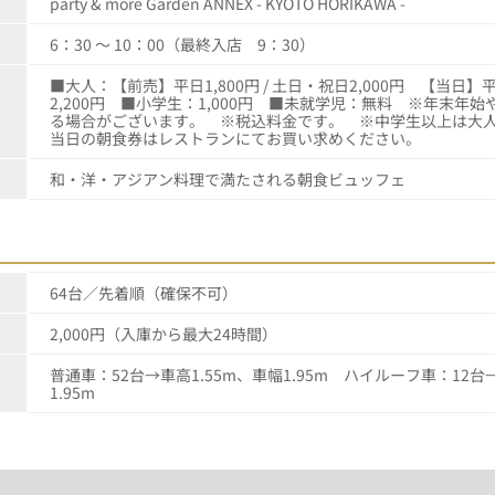
party & more Garden ANNEX - KYOTO HORIKAWA -
6：30 ～ 10：00（最終入店 9：30）
■大人：【前売】平日1,800円 / 土日・祝日2,000円 【当日】平日
2,200円 ■小学生：1,000円 ■未就学児：無料 ※年末年
る場合がございます。 ※税込料金です。 ※中学生以上は大
当日の朝食券はレストランにてお買い求めください。
和・洋・アジアン料理で満たされる朝食ビュッフェ
64台／先着順（確保不可）
2,000円（入庫から最大24時間）
普通車：52台→車高1.55m、車幅1.95m ハイルーフ車：12台
1.95m