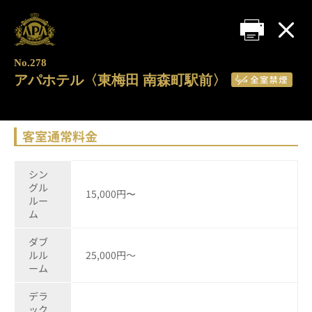
No.278
アパホテル〈東梅田 南森町駅前〉
客室通常料金
シン
グル
15,000円〜
ルー
ム
ダブ
ルル
25,000円～
ーム
デラ
ック