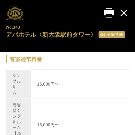
No.343
アパホテル〈新大阪駅前タワー〉
客室通常料金
シン
グル
15,000円～
ルー
ム
高層
階シ
ング
ルル
16,000円〜
ーム
【25