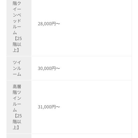
階ク
イー
ンベ
ッド
28,000円〜
ルー
ム
【25
階以
上】
ツイ
ンル
30,000円〜
ーム
高層
階ツ
イン
ルー
31,000円〜
ム
【25
階以
上】