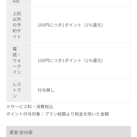
net
上記
以外
の予
100円につき1ポイント（1％還元）
約サ
イト
電
話・
ウォ
100円につき1ポイント（1％還元）
ーク
イン
レス
トラ
付与無し
ン
※サービス料・消費税込
ポイント付与対象：プラン総額より税金を除いた金額
客室:全98室