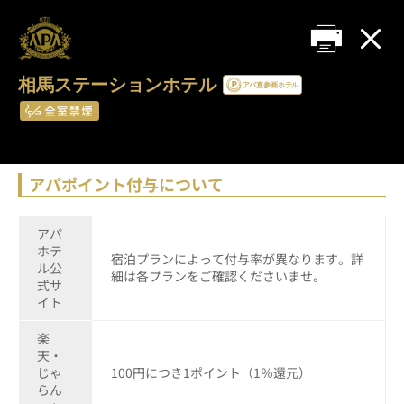
相馬ステーションホテル
アパポイント付与について
アパ
ホテ
宿泊プランによって付与率が異なります。詳
ル公
細は各プランをご確認くださいませ。
式サ
イト
楽
天・
じゃ
100円につき1ポイント（1％還元）
らん