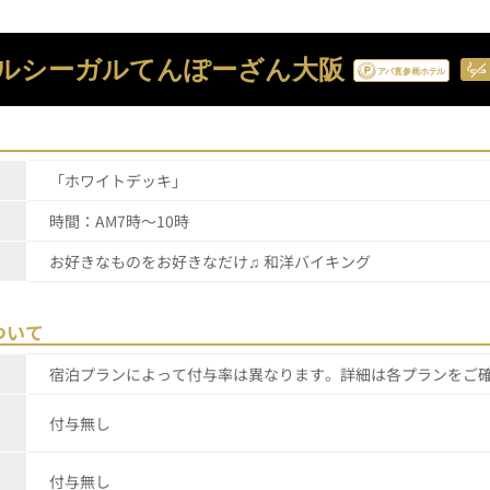
ルシーガルてんぽーざん大阪
「ホワイトデッキ」
時間：AM7時～10時
お好きなものをお好きなだけ♫ 和洋バイキング
ついて
宿泊プランによって付与率は異なります。詳細は各プランをご
付与無し
付与無し