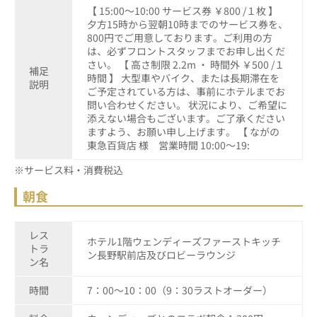
【 15:00～10:00 サービス券 ￥800 /１枚 】
夕方15時から翌朝10時までのサービス券を、
800円でご用意しております。ご利用の方
は、必ずフロントスタッフまでお申し出くだ
さい。 【 高さ制限 2.2m ・ 時間外 ￥500 /１
補足
時間 】 大型車やバイク、または長期滞在を
説明
ご予定されている方は、事前にホテルまでお
問い合わせください。 状況により、ご希望に
添えない場合もございます。ご了承ください
ますよう、お願い申し上げます。 【 ながの
東急百貨店 様 営業時間 10:00～19:
※サービス料・消費税込
朝食
レス
ホテル1階ウェンディーズファーストキッチ
トラ
ン長野駅前店及びロビーラウンジ
ン名
時間
7：00～10：00（9：30ラストオーダー）