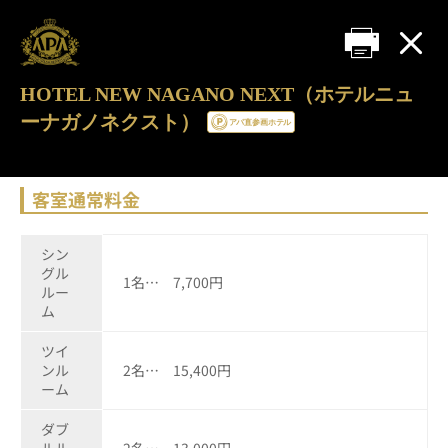
HOTEL NEW NAGANO NEXT（ホテルニュ
ーナガノネクスト）
客室通常料金
シン
グル
1名… 7,700円
ルー
ム
ツイ
ンル
2名… 15,400円
ーム
ダブ