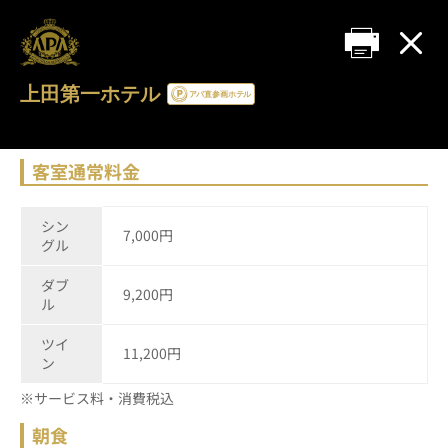
上田第一ホテル
客室通常料金
シン
7,000円
グル
ダブ
9,200円
ル
ツイ
11,200円
ン
※サービス料・消費税込
朝食