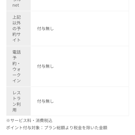
net
上記
以外
の予
付与無し
約サ
イト
電話
予
約・
付与無し
ウォ
ーク
イン
レス
トラ
付与無し
ン利
用
※サービス料・消費税込
ポイント付与対象：プラン総額より税金を除いた金額