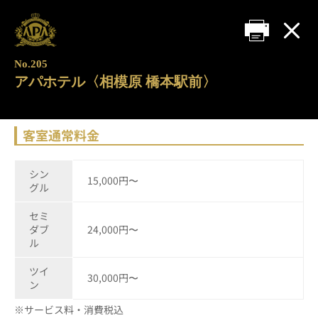
No.205
アパホテル〈相模原 橋本駅前〉
客室通常料金
シン
15,000円〜
グル
セミ
ダブ
24,000円〜
ル
ツイ
30,000円〜
ン
※サービス料・消費税込