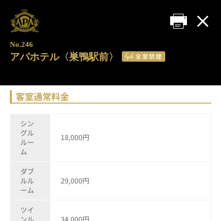
No.246
アパホテル〈巣鴨駅前〉
客室通常料金
シン
グル
18,000円
ルー
ム
ダブ
ルル
29,000円
ーム
ツイ
ンル
34,000円