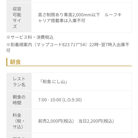
収容
可能
高さ制限あり車高2,000mm以下 ルーフキ
サイ
ャリア搭載車は入庫不可
ズ
※サービス料・消費税込
※到着順案内（マップコード823 717*54）22時~翌7時入出庫不
可
朝食
レスト
「和食 にし山」
ラン名
朝食の
7:00 - 10:00 (L.O.9:30)
時間
料金
（税・
前売2,000円(税込) 当日2,200円(税込)
サ込）