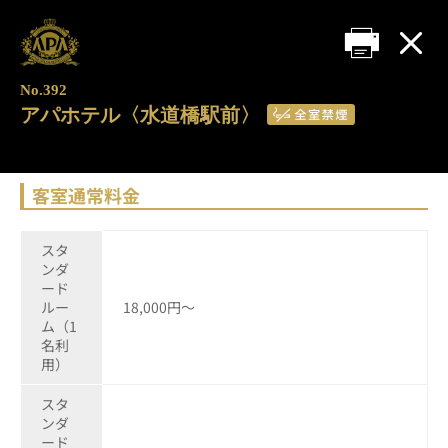
No.392
アパホテル〈水道橋駅前〉
客室通常料金
スタ
ンダ
ード
ルー
18,000円～
ム（1
名利
用）
スタ
ンダ
ード