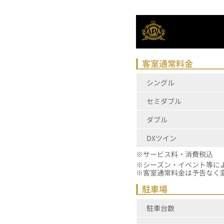
客室通常料金
シングル
セミダブル
ダブル
DXツイン
※サービス料・消費税込
※シーズン
※客室通常料金は予告なく
駐車場
駐車台数