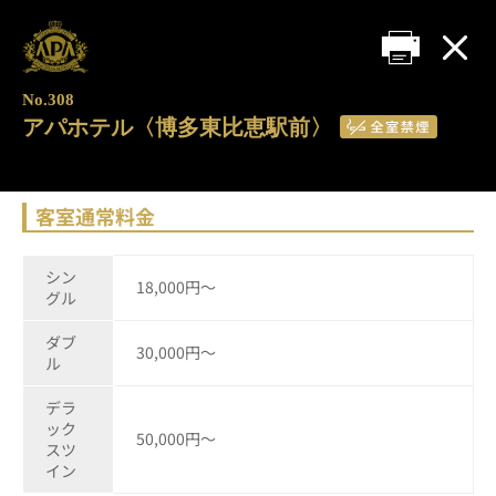
No.308
アパホテル〈博多東比恵駅前〉
客室通常料金
シン
18,000円～
グル
ダブ
30,000円～
ル
デラ
ック
50,000円～
スツ
イン