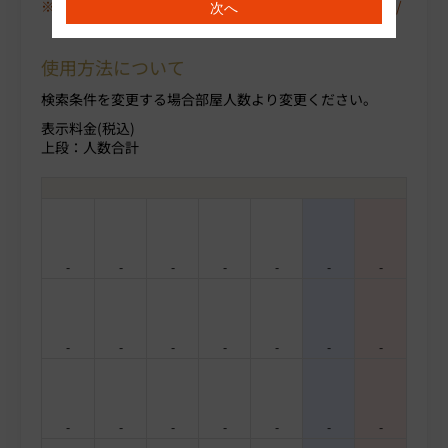
空室が表示されない場合は、〈翌月〉や〈プラン/人数/
次へ
部屋タイプ〉を変更してください。
使用方法について
検索条件を変更する場合部屋人数より変更ください。
表示料金(税込)
上段：人数合計
-
-
-
-
-
-
-
-
-
-
-
-
-
-
-
-
-
-
-
-
-