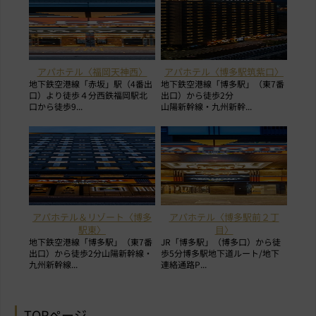
アパホテル〈福岡天神西〉
アパホテル〈博多駅筑紫口〉
地下鉄空港線「赤坂」駅（4番出
地下鉄空港線「博多駅」（東7番
口）より徒歩４分西鉄福岡駅北
出口）から徒歩2分
口から徒歩9...
山陽新幹線・九州新幹...
アパホテル＆リゾート〈博多
アパホテル〈博多駅前２丁
駅東〉
目〉
地下鉄空港線「博多駅」（東7番
JR「博多駅」（博多口）から徒
出口）から徒歩2分山陽新幹線・
歩5分博多駅地下道ルート/地下
九州新幹線...
連絡通路P...
TOPページ