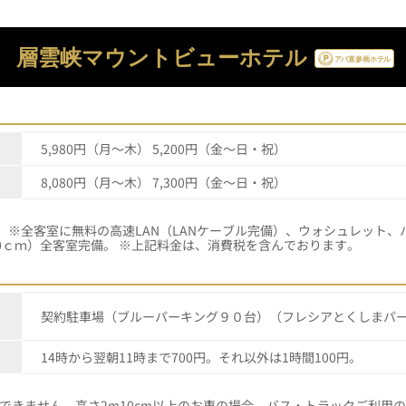
層雲峡マウントビューホテル
5,980円（月～木） 5,200円（金～日・祝）
8,080円（月～木） 7,300円（金～日・祝）
 ※全客室に無料の高速LAN（LANケーブル完備）、ウォシュレット、
0ｃｍ）全客室完備。 ※上記料金は、消費税を含んでおります。
契約駐車場（ブルーパーキング９０台）（フレシアとくしまパ
14時から翌朝11時まで700円。それ以外は1時間100円。
できません。高さ2m10cm以上のお車の場合、バス・トラックご利用