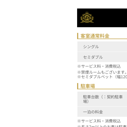
客室通常料金
シングル
セミダブル
※サービス料・消費税込
※禁煙ルームもございます。
※セミダブルベット（幅12
駐車場
駐車台数（：契約駐車
場）
一泊の料金
※サービス料・消費税込
※長さ7m以上のお車は駐車