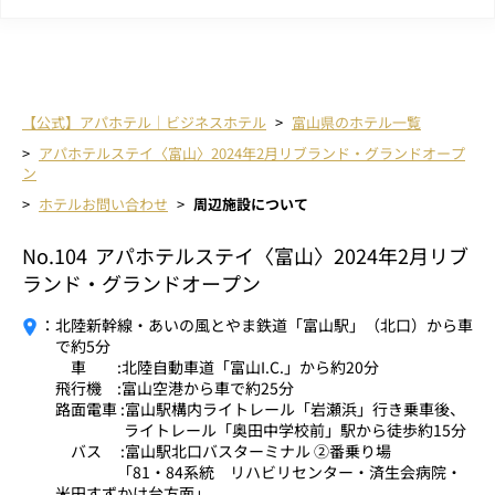
【公式】アパホテル｜ビジネスホテル
富山県のホテル一覧
アパホテルステイ〈富山〉2024年2月リブランド・グランドオープ
ン
ホテルお問い合わせ
周辺施設について
No.104
アパホテルステイ〈富山〉2024年2月リブ
ランド・グランドオープン
：
北陸新幹線・あいの風とやま鉄道「富山駅」（北口）から車
で約5分
車 :北陸自動車道「富山I.C.」から約20分
飛行機 :富山空港から車で約25分
路面電車 :富山駅構内ライトレール「岩瀬浜」行き乗車後、
ライトレール「奥田中学校前」駅から徒歩約15分
バス :富山駅北口バスターミナル ②番乗り場
「81・84系統 リハビリセンター・済生会病院・
米田すずかけ台方面」