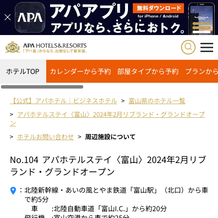
ホテルTOP
カレンダーから予約
部屋タイプから予約
プランか
【公式】アパホテル｜ビジネスホテル
富山県のホテル一覧
アパホテルステイ〈富山〉2024年2月リブランド・グランドオープ
ン
ホテルお問い合わせ
周辺施設について
No.104
アパホテルステイ〈富山〉2024年2月リブ
ランド・グランドオープン
：
北陸新幹線・あいの風とやま鉄道「富山駅」（北口）から車
で約5分
車 :北陸自動車道「富山I.C.」から約20分
飛行機 :富山空港から車で約25分