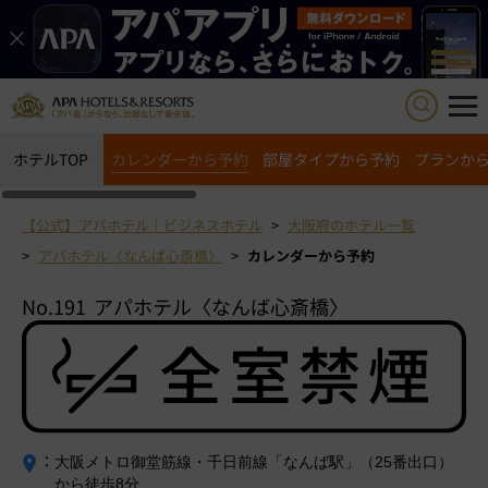
ホテルTOP
カレンダーから予約
部屋タイプから予約
プランか
【公式】アパホテル｜ビジネスホテル
大阪府のホテル一覧
アパホテル〈なんば心斎橋〉
カレンダーから予約
No.191
アパホテル〈なんば心斎橋〉
：
大阪
メトロ御堂筋線・千日前線「なんば駅」（25番出口）
から徒歩8分