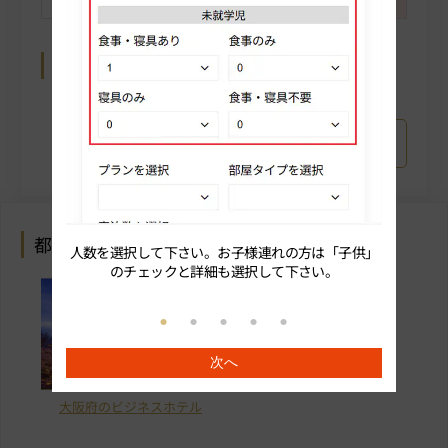
-
-
-
-
-
-
-
選択中のプラン詳細
カレンダーから予約へ戻る
都道府県 × ビジネスホテル
人数を選択して下さい。お子様連れの方は「子供」
続いてプ
のチェックと詳細も選択して下さい。
次へ
大阪府のビジネスホテル