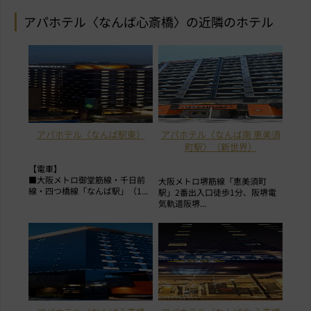
アパホテル〈なんば心斎橋〉の近隣のホテル
アパホテル〈なんば駅東〉
アパホテル〈なんば南 恵美須
町駅〉（新世界）
【電車】
■大阪メトロ御堂筋線・千日前
大阪メトロ堺筋線「恵美須町
線・四つ橋線「なんば駅」（1...
駅」2番出入口徒歩1分、阪堺電
気軌道阪堺...