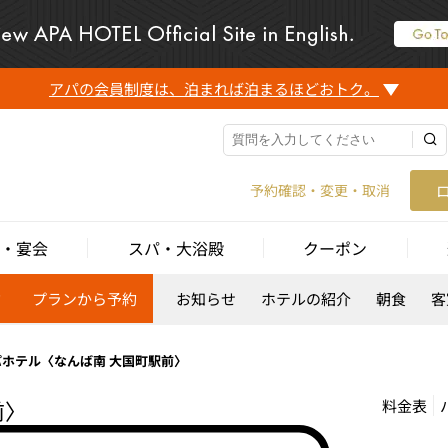
アパの会員制度は、泊まれば泊まるほどおトク。
予約確認・変更・取消
・宴会
スパ・大浴殿
クーポン
約
プランから予約
お知らせ
ホテルの紹介
朝食
客
パホテル〈なんば南 大国町駅前〉
前〉
料金表