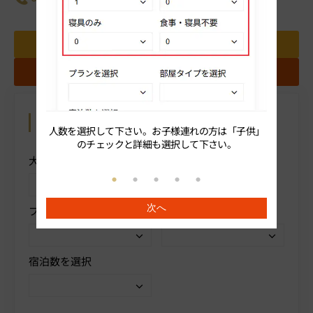
料金表
パンフレット
地図
ギャラリー
クチコミを投稿する
お問い合わせ
お気に入りホテルに追加する
カレンダーから予約
操作方法を表示
人数を選択して下さい。お子様連れの方は「子供」
続いてプ
のチェックと詳細も選択して下さい。
大人人数を選択
子供
次へ
プランを選択
部屋タイプを選択
宿泊数を選択