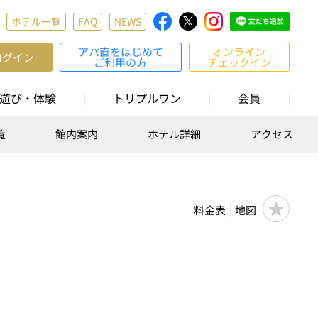
ホテル一覧
FAQ
NEWS
アパ直をはじめて
オンライン
ログイン
ご利用の方
チェックイン
遊び・体験
トリプルワン
会員
覧
館内案内
ホテル詳細
アクセス
料金表
地図