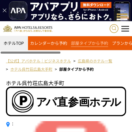
ホテルTOP
カレンダーから予約
部屋タイプから予約
プランか
【公式】アパホテル｜ビジネスホテル
広島県のホテル一覧
ホテル呉竹荘広島大手町
部屋タイプから予約
ホテル呉竹荘広島大手町
：