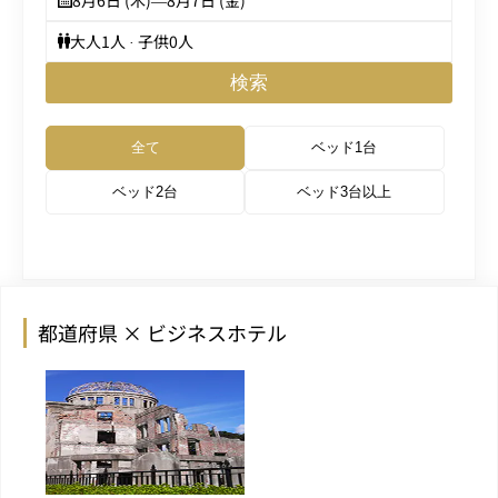
8月6日 (木)
—
8月7日 (金)
大人
1
人 · 子供
0
人
検索
全て
ベッド1台
ベッド2台
ベッド3台以上
都道府県 × ビジネスホテル