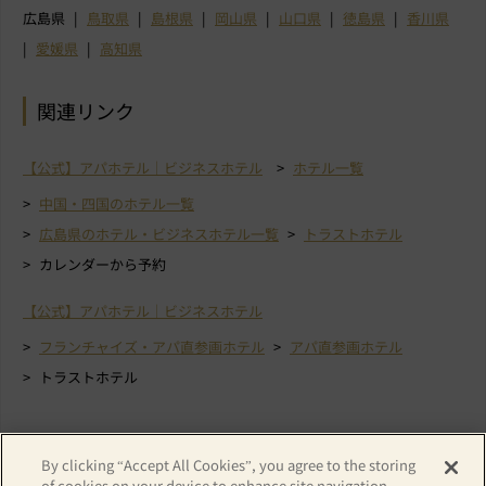
広島県
鳥取県
島根県
岡山県
山口県
徳島県
香川県
愛媛県
高知県
関連リンク
【公式】アパホテル｜ビジネスホテル
ホテル一覧
中国・四国のホテル一覧
広島県のホテル・ビジネスホテル一覧
トラストホテル
カレンダーから予約
【公式】アパホテル｜ビジネスホテル
フランチャイズ・アパ直参画ホテル
アパ直参画ホテル
トラストホテル
By clicking “Accept All Cookies”, you agree to the storing
of cookies on your device to enhance site navigation,