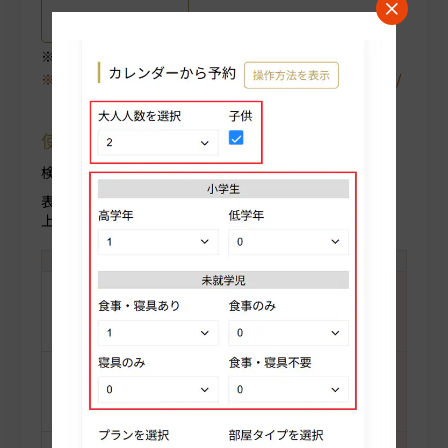
プラン詳細はこちら
ご選択中のプラン詳細がご確認いただけます。
空室が表示されない場合は、〈翌月〉や〈プラン/人数/
部屋タイプ〉を変更してください。
使用方法について
検索条件を変更する場合部屋人数より変更ください。
表示料金(税込)
上段：人数合計
-
-
-
-
-
-
-
-
-
-
-
-
-
-