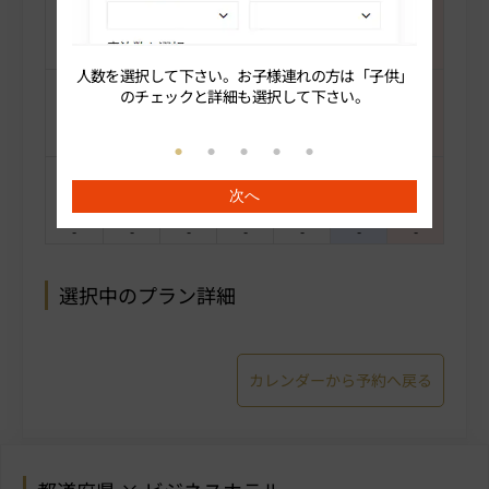
-
-
-
-
-
-
-
人数を選択して下さい。お子様連れの方は「子供」
続いてプ
のチェックと詳細も選択して下さい。
-
-
-
-
-
-
-
次へ
-
-
-
-
-
-
-
選択中のプラン詳細
カレンダーから予約へ戻る