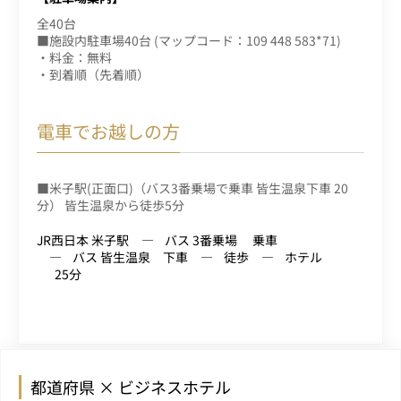
全40台
■施設内駐車場40台 (マップコード：109 448 583*71)
・料金：無料
・到着順（先着順）
電車でお越しの方
■米子駅(正面口)（バス3番乗場で乗車 皆生温泉下車 20
分） 皆生温泉から徒歩5分
JR西日本 米子駅
バス 3番乗場 乗車
バス 皆生温泉 下車
徒歩
ホテル
25分
都道府県 × ビジネスホテル