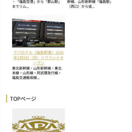
・「福島空港」から「郡山駅」
幹線、山形新幹線「福島駅」
までリム...
（西口）から徒...
アパホテル〈福島駅東〉2026
年2月9日（月）リブランドオ
ープン
東北新幹線・山形新幹線・東北
本線・山形線・阿武隈急行線・
福島交通飯坂線...
TOPページ