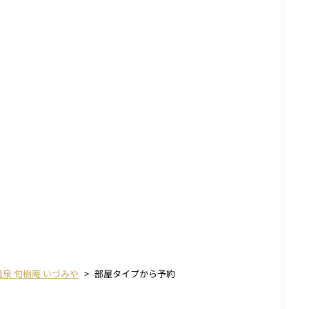
泉 旬樹庵 いづみや
部屋タイプから予約