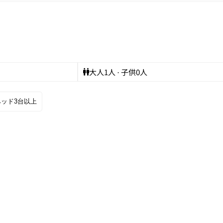
大人
1
人 · 子供
0
人
ベッド3台以上