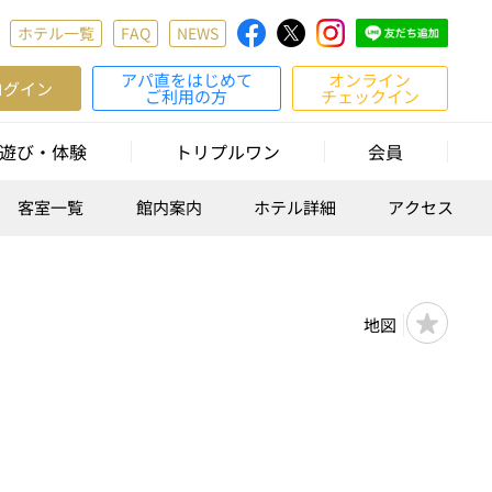
ホテル一覧
FAQ
NEWS
アパ直をはじめて
オンライン
ログイン
ご利用の方
チェックイン
遊び・体験
トリプルワン
会員
客室一覧
館内案内
ホテル詳細
アクセス
地図