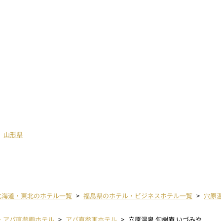
山形県
北海道・東北のホテル一覧
福島県のホテル・ビジネスホテル一覧
穴原温
・アパ直参画ホテル
アパ直参画ホテル
穴原温泉 旬樹庵 いづみや