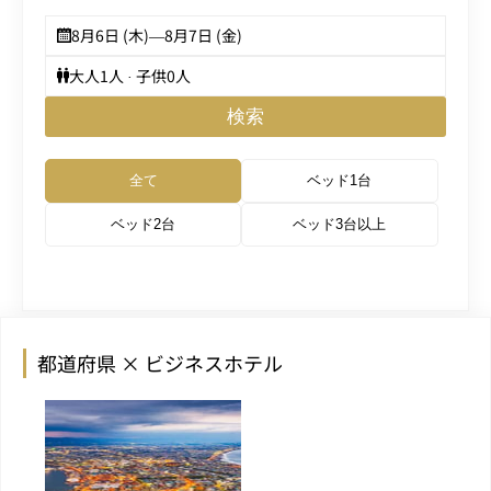
8月6日 (木)
—
8月7日 (金)
大人
1
人 · 子供
0
人
検索
全て
ベッド1台
ベッド2台
ベッド3台以上
都道府県 × ビジネスホテル