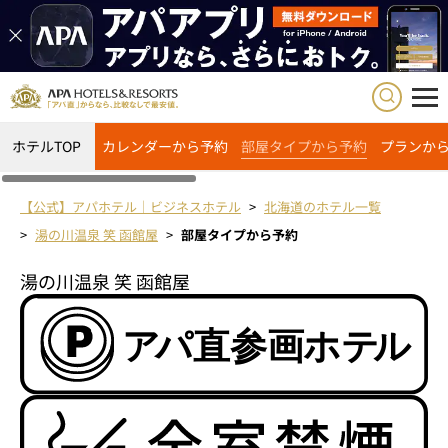
ホテルTOP
カレンダーから予約
部屋タイプから予約
プランか
【公式】アパホテル｜ビジネスホテル
北海道のホテル一覧
湯の川温泉 笑 函館屋
部屋タイプから予約
湯の川温泉 笑 函館屋