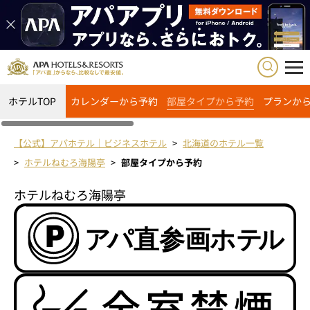
ホテルTOP
カレンダーから予約
部屋タイプから予約
プランか
【公式】アパホテル｜ビジネスホテル
北海道のホテル一覧
ホテルねむろ海陽亭
部屋タイプから予約
ホテルねむろ海陽亭