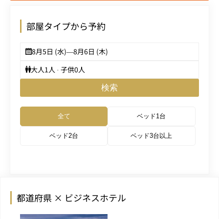
部屋タイプから予約
8月5日 (水)
—
8月6日 (木)
大人
1
人 · 子供
0
人
検索
全て
ベッド1台
ベッド2台
ベッド3台以上
都道府県 × ビジネスホテル