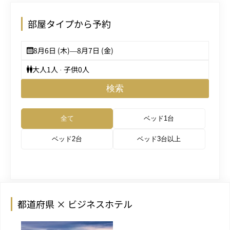
部屋タイプから予約
8月6日 (木)
—
8月7日 (金)
大人
1
人 · 子供
0
人
検索
全て
ベッド1台
ベッド2台
ベッド3台以上
都道府県 × ビジネスホテル